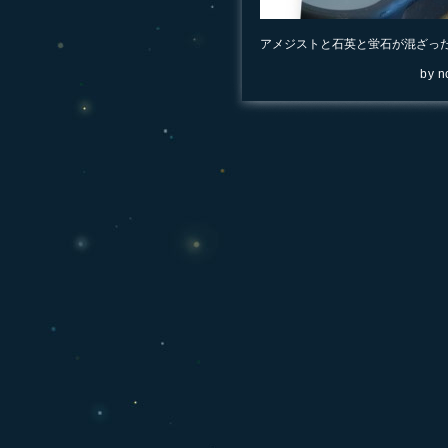
アメジストと石英と蛍石が混ざっ
by
n