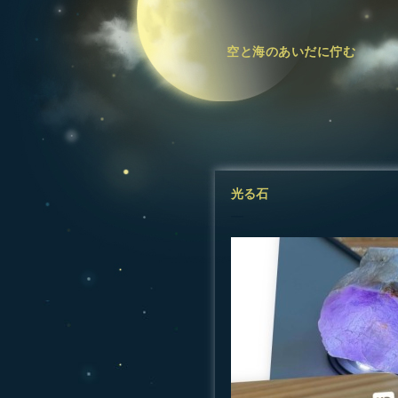
空と海のあいだに佇む
光る石
―