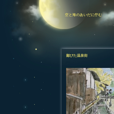
空と海のあいだに佇む
鄙びた温泉街
―